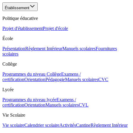
Établissement
Politique éducative
Projet d'établissement
Projet d'école
École
Présentation
Règlement Intérieur
Manuels scolaires
Fournitures
scolaires
Collège
Programmes du niveau Collège
Examens /
certification
Orientation
Pédagogie
Manuels scolaires
CVC
Lycée
Programmes du niveau lycée
Examens /
certification
Orientation
Manuels scolaires
CVL
Vie Scolaire
Vie scolaire
Calendrier scolaire
Activités
Cantine
Règlement Intérieur