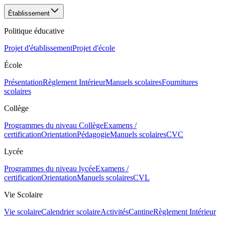
Établissement
Politique éducative
Projet d'établissement
Projet d'école
École
Présentation
Règlement Intérieur
Manuels scolaires
Fournitures
scolaires
Collège
Programmes du niveau Collège
Examens /
certification
Orientation
Pédagogie
Manuels scolaires
CVC
Lycée
Programmes du niveau lycée
Examens /
certification
Orientation
Manuels scolaires
CVL
Vie Scolaire
Vie scolaire
Calendrier scolaire
Activités
Cantine
Règlement Intérieur