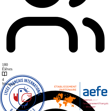
180
Élèves
4
Niveaux