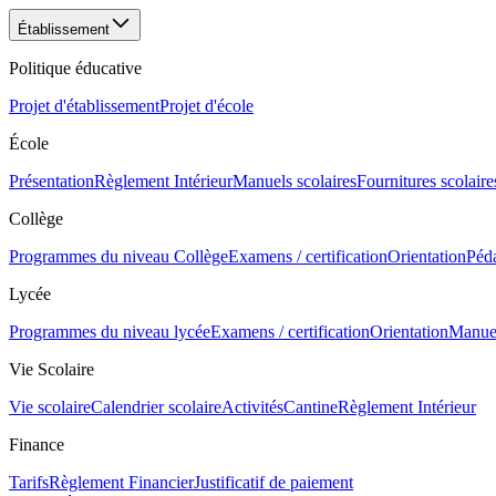
Établissement
Politique éducative
Projet d'établissement
Projet d'école
École
Présentation
Règlement Intérieur
Manuels scolaires
Fournitures scolaire
Collège
Programmes du niveau Collège
Examens / certification
Orientation
Péd
Lycée
Programmes du niveau lycée
Examens / certification
Orientation
Manuel
Vie Scolaire
Vie scolaire
Calendrier scolaire
Activités
Cantine
Règlement Intérieur
Finance
Tarifs
Règlement Financier
Justificatif de paiement