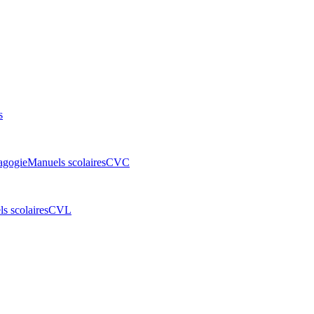
s
agogie
Manuels scolaires
CVC
s scolaires
CVL